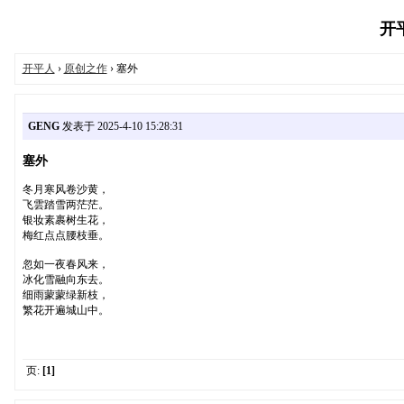
开平
开平人
›
原创之作
› 塞外
GENG
发表于 2025-4-10 15:28:31
塞外
冬月寒风卷沙黄，
飞雲踏雪两茫茫。
银妆素裹树生花，
梅红点点腰枝垂。
忽如一夜春风来，
冰化雪融向东去。
细雨蒙蒙绿新枝，
繁花开遍城山中。
页:
[1]