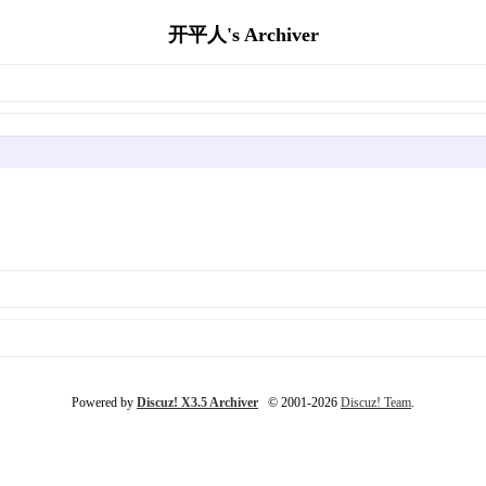
开平人's Archiver
Powered by
Discuz! X3.5 Archiver
© 2001-2026
Discuz! Team
.