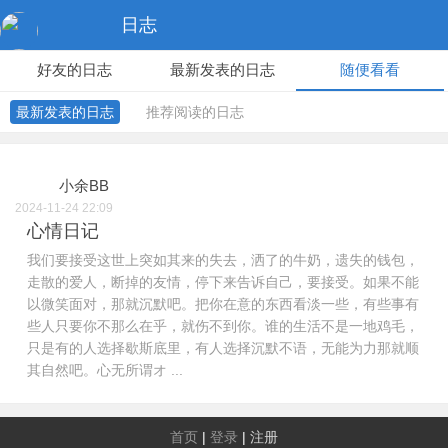
日志
好友的日志
最新发表的日志
随便看看
最新发表的日志
推荐阅读的日志
小余BB
2024-11-24 22:09
心情日记
我们要接受这世上突如其来的失去，洒了的牛奶，遗失的钱包，
走散的爱人，断掉的友情，停下来告诉自己，要接受。如果不能
以微笑面对，那就沉默吧。把你在意的东西看淡一些，有些事有
些人只要你不那么在乎，就伤不到你。谁的生活不是一地鸡毛，
只是有的人选择歇斯底里，有人选择沉默不语，无能为力那就顺
其自然吧。心无所谓オ ...
首页
|
登录
|
注册