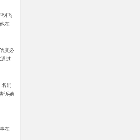
不明飞
露他在
信度必
尔通过
一名消
告诉她
故事在