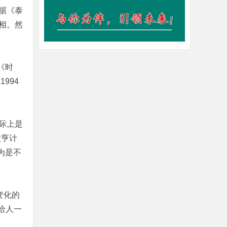
据《泰
相。然
《时
994
际上是
大亨计
为是不
变化的
给人一