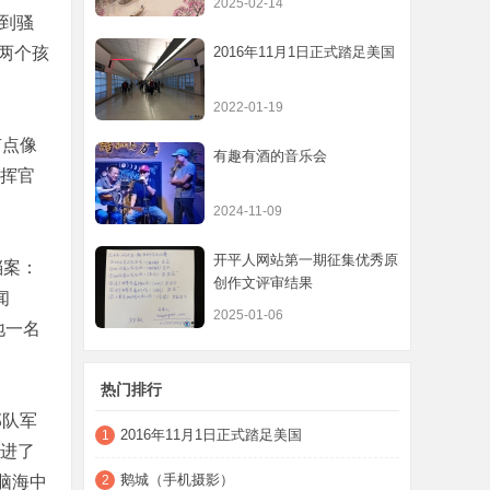
2025-02-14
受到骚
两个孩
2016年11月1日正式踏足美国
2022-01-19
有点像
有趣有酒的音乐会
指挥官
2024-11-09
开平人网站第一期征集优秀原
档案：
创作文评审结果
闻
2025-01-06
地一名
热门排行
部队军
2016年11月1日正式踏足美国
1
扔进了
鹅城（手机摄影）
的脑海中
2