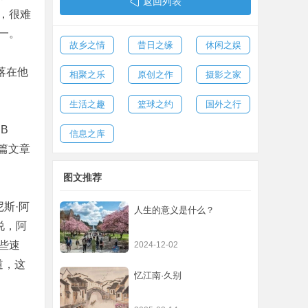
返回列表
，很难
一。
故乡之情
昔日之缘
休闲之娱
落在他
相聚之乐
原创之作
摄影之家
生活之趣
篮球之约
国外之行
B
信息之库
一篇文章
图文推荐
尼斯·阿
人生的意义是什么？
说，阿
这些速
2024-12-02
道，这
忆江南·久别