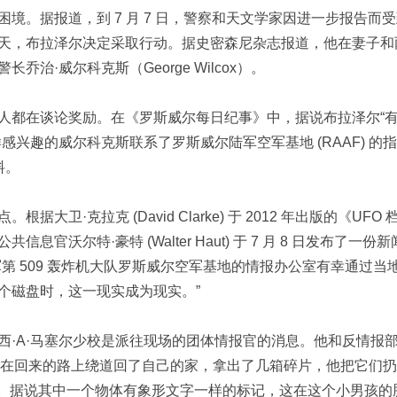
境。据报道，到 7 月 7 日，警察和天文学家因进一步报告而
天，布拉泽尔决定采取行动。据史密森尼杂志报道，他在妻子和
·威尔科克斯（George Wilcox）。
人都在谈论奖励。在《罗斯威尔每日纪事》中，据说布拉泽尔“
兴趣的威尔科克斯联系了罗斯威尔陆军空军基地 (RAAF) 的
料。
·克拉克 (David Clarke) 于 2012 年出版的《UFO 
沃尔特·豪特 (Walter Haut) 于 7 月 8 日发布了一份新
第 509 轰炸机大队罗斯威尔空军基地的情报办公室有幸通过当
个磁盘时，这一现实成为现实。”
西·A·马塞尔少校是派往现场的团体情报官的消息。他和反情报
一起去了，但在回来的路上绕道回了自己的家，拿出了几箱碎片，他把它们
se Jr。据说其中一个物体有象形文字一样的标记，这在这个小男孩