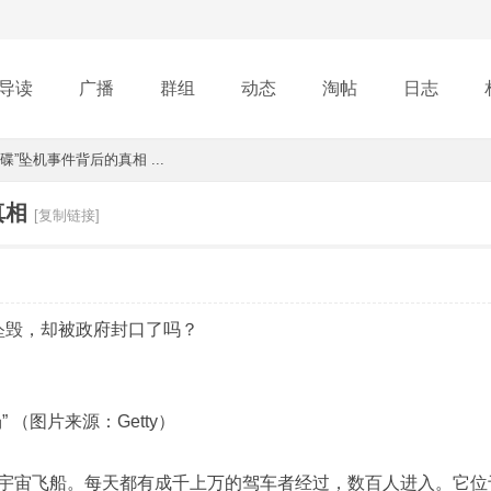
导读
广播
群组
动态
淘帖
日志
”坠机事件背后的真相 ...
行榜
真相
[复制链接]
尔坠毁，却被政府封口了吗？
（图片来源：Getty）
宇宙飞船。每天都有成千上万的驾车者经过，数百人进入。它位