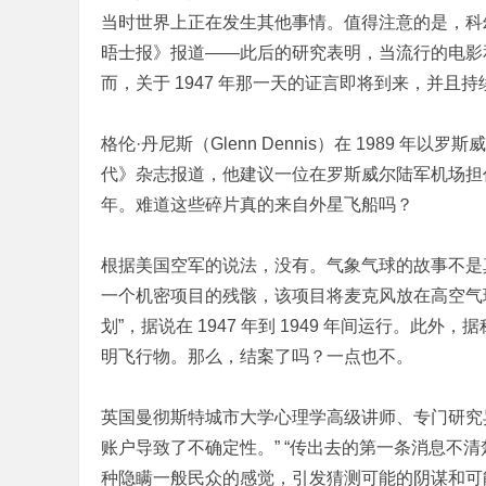
当时世界上正在发生其他事情。值得注意的是，科
晤士报》报道——此后的研究表明，当流行的电影
而，关于 1947 年那一天的证言即将到来，并且
格伦·丹尼斯（Glenn Dennis）在 1989
代》杂志报道，他建议一位在罗斯威尔陆军机场担任护
年。难道这些碎片真的来自外星飞船吗？
根据美国空军的说法，没有。气象气球的故事不是
一个机密项目的残骸，该项目将麦克风放在高空气
划”，据说在 1947 年到 1949 年间运行。
明飞行物。那么，结案了吗？一点也不。
英国曼彻斯特城市大学心理学高级讲师、专门研究
账户导致了不确定性。” “传出去的第一条消息不
种隐瞒一般民众的感觉，引发猜测可能的阴谋和可