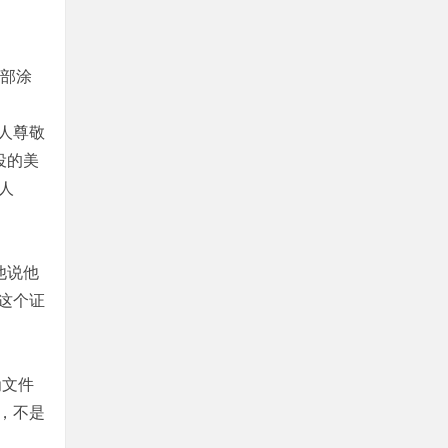
外部涂
人尊敬
役的美
星人
他说他
这个证
为文件
，不是