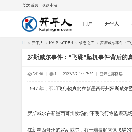
设为首页
收藏本站
门户
开平人
»
开平人
›
KAIPINGREN
›
信息之库
›
罗斯威尔事件：“飞碟
分享
记录
排
开
罗斯威尔事件：“飞碟”坠机事件背后的
平
人
54140
|
1
|
2022-3-7 14:17:35
|
显示全部楼层
1947 年，不明飞行物真的在新墨西哥州罗斯威
罗斯威尔在新墨西哥州牧场的“不明飞行物坠毁现场” 
在新墨西哥州的罗斯威尔，有一艘看起来像飞碟的