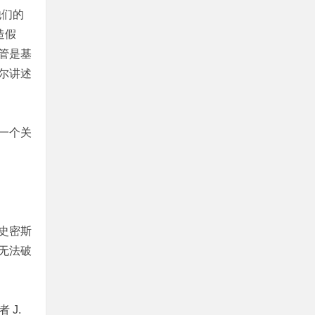
他们的
造假
管是基
尔讲述
一个关
史密斯
无法破
 J.