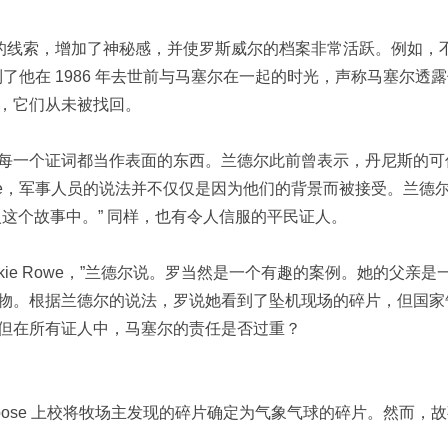
新的线索，增加了神秘感，并使罗斯威尔的档案非常活跃。例如，
最近谈到了他在 1986 年去世前与马塞尔在一起的时光，声称马塞尔透
，它们从未被找回。
每一个证词都当作表面的东西。兰德尔此前曾表示，丹尼斯的可
 Space，军事人员的说法并不仅仅是因为他们的背景而被接受。兰德
这个故事中。” 同样，也有令人信服的平民证人。
rankie Rowe，”兰德尔说。罗当然是一个有趣的案例。她的父亲是
物。根据兰德尔的说法，罗说她看到了坠机现场的碎片，但国家
但在所有证人中，马塞尔的责任是否过重？
as J. Dubose 上校将牧场主发现的碎片确定为气象气球的碎片。然而，