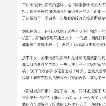
正如布拉泽尔发现的那样，这个国家很快就陷入了困
扰，这次是来自纽约和其他东部各州的人，而那一
子的帮助下，亲自将一箱堆积的碎片交给罗斯威尔警长乔治
到现在为止，任何人找到了这些不明飞行物之一的
机密”，说他的发现可能是其中一个飞盘，因此同样感
威廉布兰查德上校。 )，派特工到现场收集剩余材
接下来发生的事情将巩固碎片是外星飞船残骸的观点。根据大卫
真实目击事件的内幕》一书，澳大利亚皇家空军的公共信息官
稿：“关于飞盘的许多谣言变成了昨天，当第八空军
牧场主和查韦斯县治安官办公室的合作，获得了一
《罗斯威尔日报》报道了这一点，同时还报道了杰
官谢里丹·卡维特（Sheridan Cavitt）
他的汽车后备箱，给他的 10 - 岁的儿子，Jes