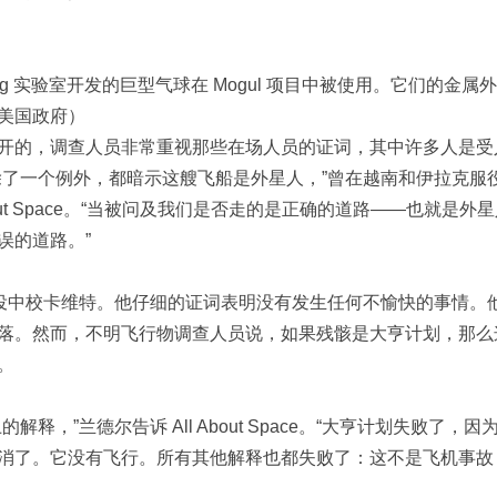
ang 实验室开发的巨型气球在 Mogul 项目中被使用。它们的金属
美国政府）
开的，调查人员非常重视那些在场人员的证词，其中许多人是受
除了一个例外，都暗示这艘飞船是外星人，”曾在越南和伊拉克服
bout Space。“当被问及我们是否走的是正确的道路——也就是外
误的道路。”
军退役中校卡维特。他仔细的证词表明没有发生任何不愉快的事情。
落。然而，不明飞行物调查人员说，如果残骸是大亨计划，那么
。
，”兰德尔告诉 All About Space。“大亨计划失败了，因
消了。它没有飞行。所有其他解释也都失败了：这不是飞机事故