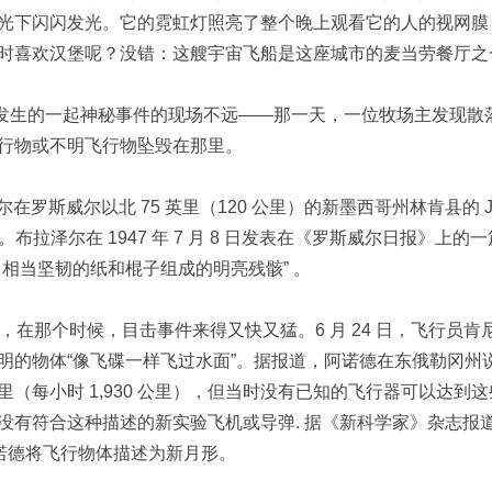
光下闪闪发光。它的霓虹灯照亮了整个晚上观看它的人的视网膜
时喜欢汉堡呢？没错：这艘宇宙飞船是这座城市的麦当劳餐厅之
 年发生的一起神秘事件的现场不远——那一天，一位牧场主发现散
行物或不明飞行物坠毁在那里。
拉泽尔在罗斯威尔以北 75 英里（120 公里）的新墨西哥州林肯县的 J
。布拉泽尔在 1947 年 7 月 8 日发表在《罗斯威尔日报》上的
相当坚韧的纸和棍子组成的明亮残骸” 。
而，在那个时候，目击事件来得又快又猛。6 月 24 日，飞行员肯
明的物体“像飞碟一样飞过水面”。据报道，阿诺德在东俄勒冈州
英里（每小时 1,930 公里），但当时没有已知的飞行器可以达到
没有符合这种描述的新实验飞机或导弹. 据《新科学家》杂志报
诺德将飞行物体描述为新月形。