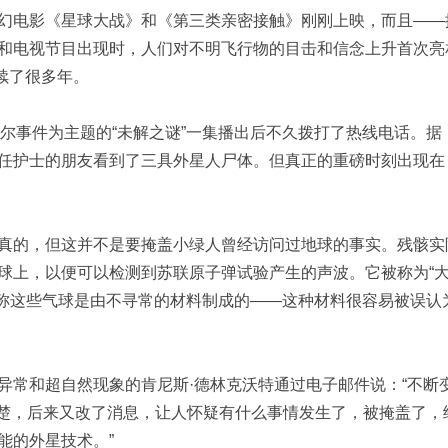
幻电影《星球大战》和《第三类亲密接触》刚刚上映，而且——
和电视节目出现时，人们对不明飞行物的目击和信念上升首次亮
持续了很多年。
 年以罗斯威尔事件为主题的“未解之谜”一集播出后不久拨打了热线电话。据
士的朋友看到​​了三具外星人尸体。但真正的重磅时刻出现在 1
真的，但这并不是要掩盖小绿人曾经访问过地球的事实。残骸实
球上，以便可以检测到苏联原子弹试验产生的声波。它被称为“
此外，据称这些气球是由不寻常的材料制成的——这种材料很容易被误认
异常和超自然现象的肯尼斯·德林克沃特通过电子邮件说：“不断
清楚，后来又改了消息，让人怀疑有什么事情发生了，被掩盖了，
能的外星技术。”