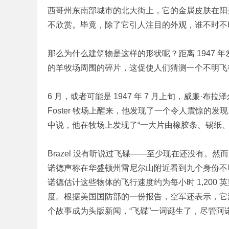
西哥州东南部城市的北大街上，它的金属皮肤在阳
不欣赏。毕竟，除了它引人注目的外观，谁不时不
那么为什么建筑物是这样的形状呢？距离 1947
的羊牧场周围的碎片，这促使人们猜测一个不明飞
6 月，或者可能是 1947 年 7 月上旬，威廉·布
Foster 牧场上醒来，他发现了一个令人震惊的发现
中说，他在牧场上发现了“一大片由橡胶条、锡纸、
Brazel 没有听说过飞碟——至少现在还没有。然
诺德声称在华盛顿州雷尼尔山附近看到九个身份不
诺德估计这些物体的飞行速度约为每小时 1,200 
度。根据美国国防部的一份报告，空军还表示，它
个故事成为头版新闻，“飞碟”一词诞生了，尽管阿