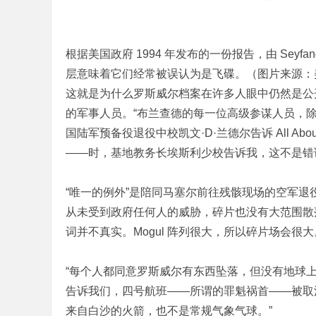
根据美国政府 1994 年发布的一份报告，由 Seyf
层意味着它们经常被误认为是飞碟。（图片来源：
这就是为什么罗斯威尔档案在许多人眼中仍然是公
的军事人员。“布兰查德的每一位高级参谋人员，
国陆军预备役退役中校凯文·D·兰德尔告诉 All A
——时，基地教务长埃斯利少校告诉我，这不是错
“唯一的例外”​​是陪同马塞尔前往残骸现场的空
从未受到政府任何人的威胁，碎片也没有大范围散
词并不真实。Mogul 阵列很大，所以碎片场会很大
“每个人都同意罗斯威尔有东西坠落，但没有地球上的解释
告诉我们，四号航班——所谓的罪魁祸首——被取
来自白沙的火箭，也不是常规气象气球。”