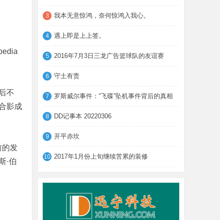
我本无意惊鸿，奈何惊鸿入我心。
3
遇上即是上上签。
4
dia
2016年7月3日三龙广告篮球队的友谊赛
5
守土有责
6
后不
罗斯威尔事件：“飞碟”坠机事件背后的真相
7
合影成
DD记事本 20220306
8
开平赤坎
9
前的发
2017年1月份上旬继续苦累的装修
10
斯·伯