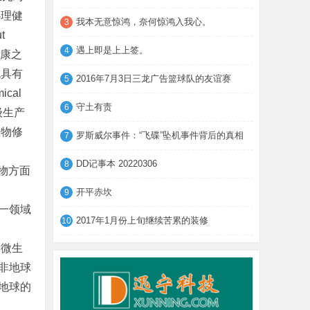
心理健
我本无意惊鸿，奈何惊鸿入我心。
3
t
遇上即是上上签。
4
理健康之
也具有
2016年7月3日三龙广告篮球队的友谊赛
5
cal
守土有责
6
洋初级生产
生物修
罗斯威尔事件：“飞碟”坠机事件背后的真相
7
DD记事本 20220306
8
污染物方面
开平赤坎
9
一领域
2017年1月份上旬继续苦累的装修
10
种微生
非地球
地球的