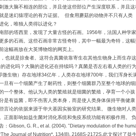
刺激大脑不相连的部位，并且使这些部位产生深度联系，并且这
就是迷幻猿理论的有力证据。 但食用蘑菇的动物并不只有人类 
进化，唯独人类得以进化？
南部的塔西里，发现了大量古怪的石画。1956年，法国人种学家
更多的石画。这些石画非常古怪奇特，其中一幅最为奇特，这幅
前这幅画放在大英博物馆的网页上。
，也就是掠食者。这符合真菌依靠寄生在其他生物身上而生存
脑的进化吗？大脑的进化还在持续吗？真菌是否左右着人类的行
微生物）存在地球34亿年，人类存在地球700年，我们浑身长
一旦有一个细菌产生了耐药性，则整个细菌群乃至整个地球的细
的一个整体。他认为人类的繁殖就是细菌的繁殖，孕育一个小孩
分是有益菌，即不伤害人类本身，而是使人类身体保持平衡健康
些言论的依据来源于华大基因实验室的研究结果。 微生物对人
。正面影响如益生菌对消化系统和免疫系统功能有积极作用。 
, et al. (2004). "Dietary modulation of the huma
ics." *The Journal of Nutrition*, 134(8), 2168S-2172S.此文探讨