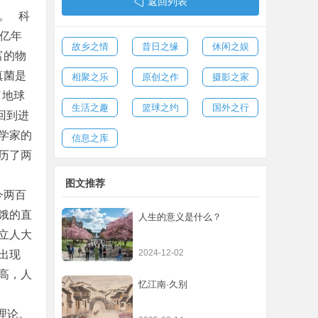
返回列表
前。 科
亿年
故乡之情
昔日之缘
休闲之娱
富的物
真菌是
相聚之乐
原创之作
摄影之家
了地球
生活之趣
篮球之约
国外之行
回到进
学家的
信息之库
历了两
图文推荐
今两百
饿的直
人生的意义是什么？
立人大
2024-12-02
出现
高，人
忆江南·久别
理论。