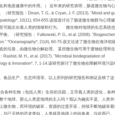
化和免疫健康中的作用。） 近年来的研究表明，肠道微生物与
, T. G., & Cryan, J. F. (2013). "Mood and gu
logy & Hepatology*, 10(11), 654-655.该报道讨论了肠道微生物群与心
至可能左右着人类的情绪和行为。 微生物对地球的生态系统
lkowski, P. G., et al. (2008). "Biogeochemi
roduction." *Oceanography*, 21(4), 60-75.该文论述了微生物在海
造的垃圾，由微生物分解处理。 某些微生物可用于废物处理和
 et al. (2017). "Microbial biodegradation of
al Technology & Innovation*, 7, 1-14.该研究探讨了微生物在降解环境
、食品生产、生态环境等。以上所列的研究报告和例证反映了这
合各种生物（包括人类）生存的乐园，主导着人类的进化，各
整个地球。那么人类是地球的主人吗？我认为确实不是。人类并
上微生物，而环境的破坏，资源的过度开采，持续不断地破坏着
，与已灭绝的恐龙类似，人类就是地球上的掠食者，仅此而已。