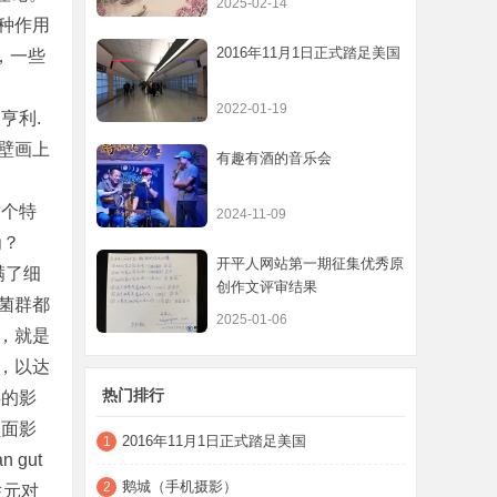
2025-02-14
种作用
2016年11月1日正式踏足美国
，一些
2022-01-19
亨利.
壁画上
有趣有酒的音乐会
这个特
2024-11-09
为？
开平人网站第一期征集优秀原
满了细
创作文评审结果
菌群都
2025-01-06
，就是
，以达
热门排行
类的影
负面影
2016年11月1日正式踏足美国
1
n gut
鹅城（手机摄影）
2
了益生元对