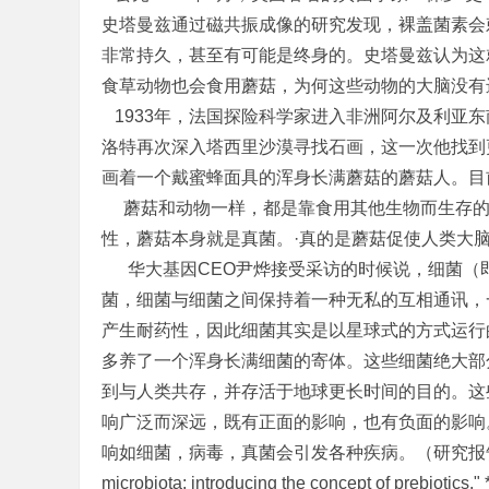
史塔曼兹通过磁共振成像的研究发现，裸盖菌素会
非常持久，甚至有可能是终身的。史塔曼兹认为这
食草动物也会食用蘑菇，为何这些动物的大脑没有
1933年，法国探险科学家进入非洲阿尔及利亚东
洛特再次深入塔西里沙漠寻找石画，这一次他找到
画着一个戴蜜蜂面具的浑身长满蘑菇的蘑菇人。目
蘑菇和动物一样，都是靠食用其他生物而生存的
性，蘑菇本身就是真菌。·真的是蘑菇促使人类大
华大基因CEO尹烨接受采访的时候说，细菌（即
菌，细菌与细菌之间保持着一种无私的互相通讯，
产生耐药性，因此细菌其实是以星球式的方式运行
多养了一个浑身长满细菌的寄体。这些细菌绝大部
到与人类共存，并存活于地球更长时间的目的。这
响广泛而深远，既有正面的影响，也有负面的影响
响如细菌，病毒，真菌会引发各种疾病。（研究报告：Gibson, G. R.
microbiota: introducing the concept of prebiot