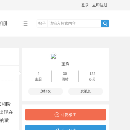
登录
立即注册
相册
帖子
搜
索
宝珠
4
30
122
主题
回帖
积分
加好友
发消息
态和阶
出现在
回复楼主
的猿