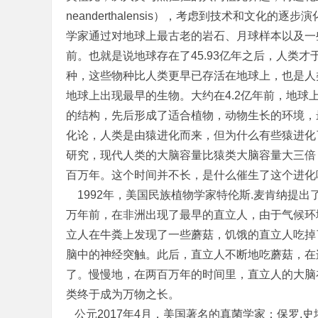
neanderthalensis），考虑到技术和文化
学家通过对地球上最古老的岩石、月球样本以及一
前。也就是说地球存在了45.93亿年之后，人类
种，这些物种比人类更早已存活在地球上，也是
地球上出现最早的生物。大约在4.2亿年前，地
的结构，先后形成了适合植物，动物生长的环境
化论，人类是由猿进化而来，但为什么有些猿进化
研究，现代人类的大脑容量比猿类大脑容量大三倍
百万年。这个时间并不长，是什么催生了这个进
1992年，美国民族植物学家特伦斯.麦肯纳提
万年前，在非洲出现了最早的直立人，由于气候环
立人在牛粪上发现了一些蘑菇，饥饿的直立人吃掉
脑中的神经突触。此后，直立人不断地吃蘑菇，在
了。慢慢地，在两百万年的时间里，直立人的大脑
类终于成为万物之长。
公元2017年4月，美国著名的真菌学家：保罗.