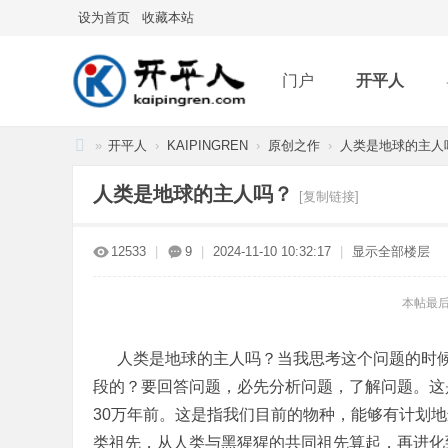
设为首页
收藏本站
门户
开平人
»
开平人
›
KAIPINGREN
›
原创之作
›
人类是地球的主人
分享
记录
排
开
人类是地球的主人吗？
[复制链接]
平
人
12533
|
9
|
2024-11-10 10:32:17
|
显示全部楼层
本帖最后由 
人类是地球的主人吗？当我思考这个问题的时候
段的？要回答问题，必先分析问题，了解问题。这
30万年前。这是指我们目前的物种，能够有计划
类祖先，从人类与黑猩猩的共同祖先算起，再进化到直立