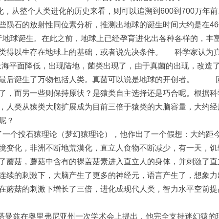
的逐步演化，从整个人类进化的历史来看，则可以追溯到600到700万年
些陨石的放射性同位素分析，推测出地球的诞生时间大约是在46
才于地球诞生。在此之前，地球上已经孕育进化出各种各样的，丰
人类得以生存在地球上的基础，或者说先决条件。 科学家认为
球上海平面降低，出现陆地，菌类出现了，由于真菌的出现，改造
，最后诞生了万物包括人类。真菌可以说是地球的开创者。 
了，而另一些则保持原状？是猿类自主选择还是巧合呢。根据科
，人类从猿类大脑扩展成为目前三倍于猿类的大脑容量，大约经
化呢？
出了一个投石猿理论（梦幻猿理论），他作出了一个假想：大约距
境变化，非洲不断地荒漠化，直立人食物不断减少，有一天，饥
了蘑菇，蘑菇中含有的裸盖菇素进入直立人的身体，并刺激了直
连续的刺激下，大脑产生了更多的神经元，语言产生了，想象力
在蘑菇的刺激下增长了三倍，进化成现代人类，智力水平空前提
史塔曼兹在奥里弗尼亚州一次学术会上提出，他完全支持迷幻猿的